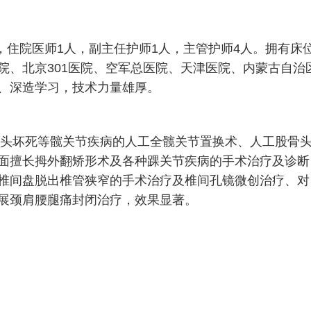
院医师1人，副主任护师1人，主管护师4人。拥有床位4
院、北京301医院、空军总医院、天津医院、内蒙古自治
、深造学习，技术力量雄厚。
坏死等髋关节疾病的人工全髋关节置换术、人工股骨头
面擅长拇外翻矫形术及各种踝关节疾病的手术治疗及诊断
椎间盘脱出椎管狭窄的手术治疗及椎间孔镜微创治疗、对
展颈肩腰腿痛封闭治疗，效果显著。