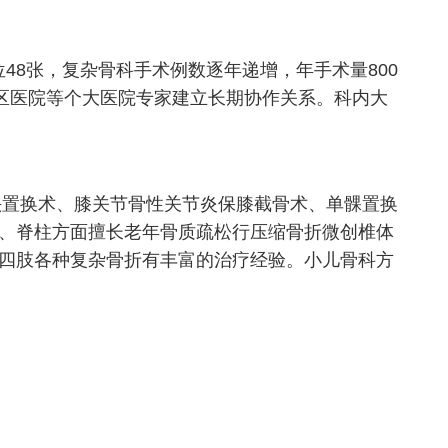
8张，复杂骨科手术例数逐年递增，年手术量800
区医院等个大医院专家建立长期协作关系。科内大
置换术、膝关节骨性关节炎保膝截骨术、单髁置换
、脊柱方面擅长老年骨质疏松行压缩骨折微创椎体
四肢各种复杂骨折有丰富的治疗经验。小儿骨科方