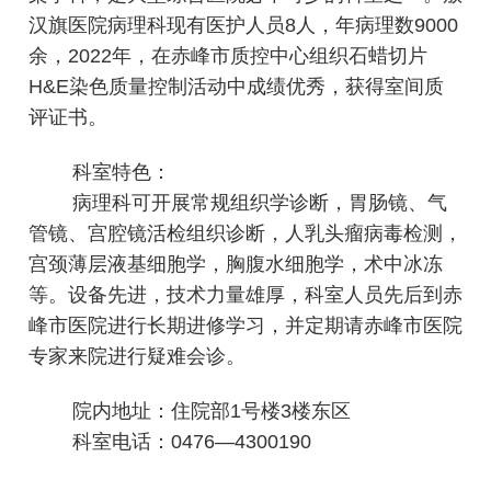
0
汉旗医院病理科现有医护人员8人，年病理数9000
0
余，2022年，在赤峰市质控中心组织石蜡切片
H&E染色质量控制活动中成绩优秀，获得室间质
0
评证书。
5
科室特色：
病理科可开展常规组织学诊断，胃肠镜、气
管镜、宫腔镜活检组织诊断，人乳头瘤病毒检测，
宫颈薄层液基细胞学，胸腹水细胞学，术中冰冻
等。设备先进，技术力量雄厚，科室人员先后到赤
峰市医院进行长期进修学习，并定期请赤峰市医院
专家来院进行疑难会诊。
院内地址：住院部1号楼3楼东区
科室电话：0476—4300190