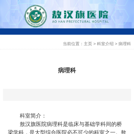
0
当前位置：主页
>
科室介绍
>
病理科
4
7
病理科
6
-
4
3
科室简介：
0
敖汉旗医院病理科是临床与基础学科间的桥
梁学科，是大型综合医院必不可少的科室之一。敖