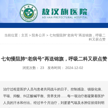
0
当前位置：主页
>
院务公开
>
七旬慢阻肺“老病号”再送锦旗，呼吸二
4
科又获点赞
7
七旬慢阻肺“老病号”再送锦旗，呼吸二科又获点赞
6
浏览次数：
23
发布时间： 2024-12-02
-
4
3
治疗过程是医护人员与患者共同战斗的日子。控制感染、镇咳化痰、
平喘、抑酸、纠正酸碱平衡、营养支持……每一项治疗都凝聚着医护
0
人员的汗水和付出。经过半个月治疗，刘婆婆气喘及水肿症状得到明