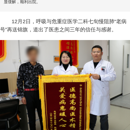
0
显缓解，顺利出院。
0
12月2日，呼吸与危重症医学二科七旬慢阻肺“老病
0
号”再送锦旗，道出了医患之间三年的信任与感谢。
5