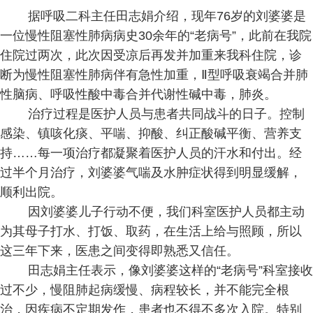
据呼吸二科主任田志娟介绍，现年76岁的刘婆婆是
一位慢性阻塞性肺病病史30余年的“老病号”，此前在我院
住院过两次，此次因受凉后再发并加重来我科住院，诊
断为慢性阻塞性肺病伴有急性加重，Ⅱ型呼吸衰竭合并肺
性脑病、呼吸性酸中毒合并代谢性碱中毒，肺炎。
治疗过程是医护人员与患者共同战斗的日子。控制
感染、镇咳化痰、平喘、抑酸、纠正酸碱平衡、营养支
持……每一项治疗都凝聚着医护人员的汗水和付出。经
过半个月治疗，刘婆婆气喘及水肿症状得到明显缓解，
顺利出院。
因刘婆婆儿子行动不便，我们科室医护人员都主动
为其母子打水、打饭、取药，在生活上给与照顾，所以
这三年下来，医患之间变得即熟悉又信任。
田志娟主任表示，像刘婆婆这样的“老病号”科室接收
过不少，慢阻肺起病缓慢、病程较长，并不能完全根
治，因疾病不定期发作，患者也不得不多次入院。特别