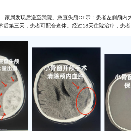
家属发现后送至我院。急查头颅CT示：患者左侧颅内大
术后第三天，患者可配合查体。经过18天住院治疗，患