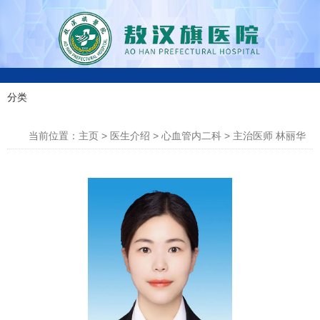
0
分类
科室分类
4
当前位置：主页
>
医生介绍
>
心血管内二科
>
主治医师 林丽华
7
6
-
4
3
0