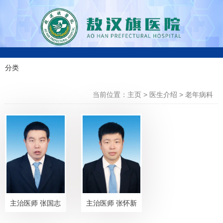
0
分类
科室分类
4
当前位置：主页
>
医生介绍
>
老年病科
7
6
-
4
3
主治医师 张国志
主治医师 张怀新
0