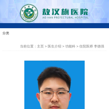
0
分类
科室分类
4
当前位置：主页
>
医生介绍
>
功能科
>
住院医师 李德强
7
6
-
4
3
0