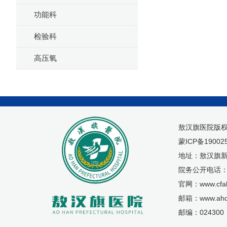
功能科
检验科
高压氧
敖汉旗医院版
蒙ICP备19002
地址：敖汉旗新
院务公开电话：04
官网：www.cfah
邮箱：www.ahq
邮编：024300