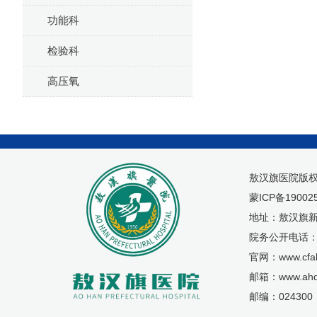
功能科
检验科
高压氧
敖汉旗医院版
蒙ICP备19002
地址：敖汉旗新
院务公开电话：04
官网：www.cfah
邮箱：www.ahq
邮编：024300