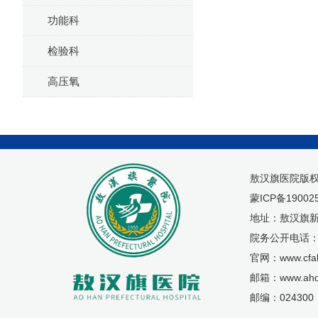
功能科
检验科
高压氧
敖汉旗医院版
蒙ICP备19002
地址：敖汉旗新
院务公开电话：04
官网：www.cfah
邮箱：www.ahq
邮编：024300